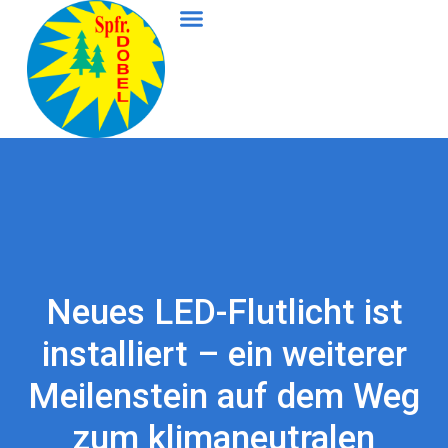
Neues LED-Flutlicht ist
installiert – ein weiterer
Meilenstein auf dem Weg
zum klimaneutralen